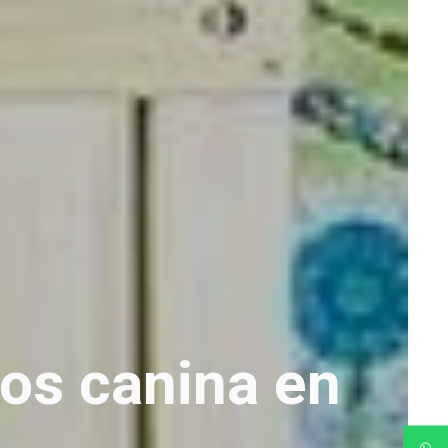
ros canina
en